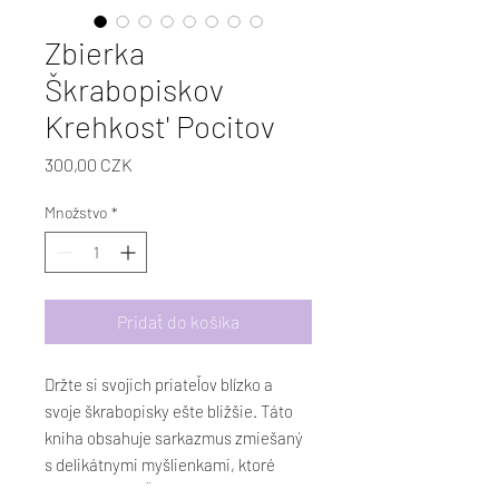
Zbierka
Škrabopiskov
Krehkost' Pocitov
Price
300,00 CZK
Množstvo
*
Pridať do košíka
Držte si svojich priateľov blízko a
svoje škrabopisky ešte bližšie. Táto
kniha obsahuje sarkazmus zmiešaný
s delikátnymi myšlienkami, ktoré
máme všetci. Šrabopisky sú také